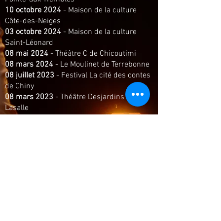
10 octobre 2024
- Maison de la culture
Côte-des-Neiges
03 octobre 2024
- Maison de la culture
Saint-Léonard
08 mai 2024
- Théâtre C de Chicoutimi
08 mars 2024
- Le Moulinet de Terrebonne
08 juillet 2023
- Festival La cité des contes
de Chiny
08 mars 2023
- Théâtre Desjardins de
Lasalle
05 mars 2023
- Théâtre Gilles Vigneault de
Saint-Jérôme
02 mars 2023
- Café culturel de la chasse-
galerie de Lavaltrie
05 février 2023
- Théâtre Muni-Spec de
Mont-Laurier
20 octobre 2022
- Maison des arts
littéraires de Gatineau
Et aussi les merveilleux festivals : Festival
des Grandes-Gueules, Les jours sont